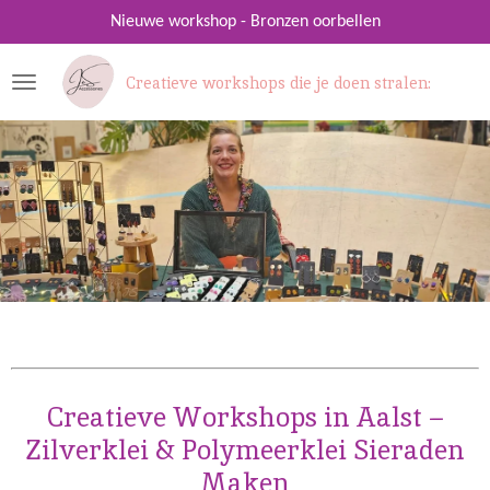
Ga
Nieuwe workshop - Bronzen oorbellen
direct
naar
Creatieve workshops die je doen stralen:
de
hoofdinhoud
Creatieve Workshops in Aalst –
Zilverklei & Polymeerklei Sieraden
Maken