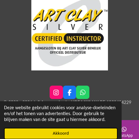
I
F
W
n
a
h
© 2022 - 2026 JeS Accessories by VOF MIKMAK BE 1032494229
s
c
a
Deze website gebruikt cookies voor analyse-doeleinden
Powered by
JouwWeb
t
e
t
en/of het tonen van advertenties. Door gebruik te
a
b
s
blijven maken van de site gaat u hiermee akkoord.
g
o
A
r
o
p
Akkoord
E-mailadres
Telefoonnummer
Kaart
Instagram
WhatsApp
a
k
p