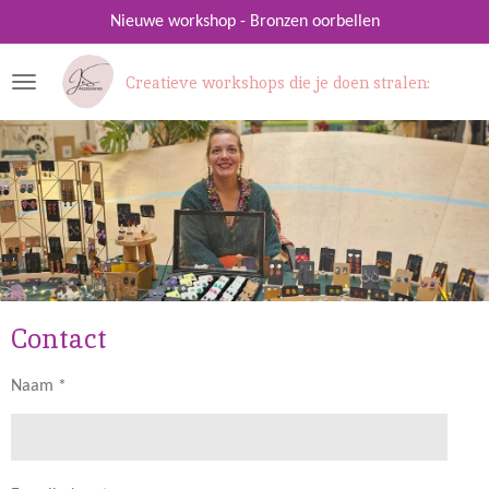
Ga
Nieuwe workshop - Bronzen oorbellen
direct
naar
Creatieve workshops die je doen stralen:
de
hoofdinhoud
Contact
Naam *